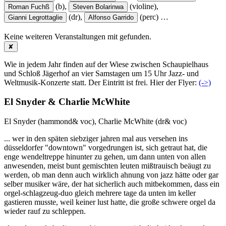
(b),
(violine),
Roman Fuchß
Steven Bolarinwa
(dr),
(perc)
…
Gianni Legrottaglie
Alfonso Garrido
Keine weiteren Veranstaltungen mit
gefunden.
✘
Wie in jedem Jahr finden auf der Wiese zwischen Schaupielhaus
und Schloß Jägerhof an vier Samstagen um 15 Uhr Jazz- und
Weltmusik-Konzerte statt. Der Eintritt ist frei. Hier der Flyer:
(->)
El Snyder & Charlie McWhite
El Snyder (hammond& voc), Charlie McWhite (dr& voc)
... wer in den späten siebziger jahren mal aus versehen ins
düsseldorfer "downtown" vorgedrungen ist, sich getraut hat, die
enge wendeltreppe hinunter zu gehen, um dann unten von allen
anwesenden, meist bunt gemischten leuten mißtrauisch beäugt zu
werden, ob man denn auch wirklich ahnung von jazz hätte oder gar
selber musiker wäre, der hat sicherlich auch mitbekommen, dass ein
orgel-schlagzeug-duo gleich mehrere tage da unten im keller
gastieren musste, weil keiner lust hatte, die große schwere orgel da
wieder rauf zu schleppen.