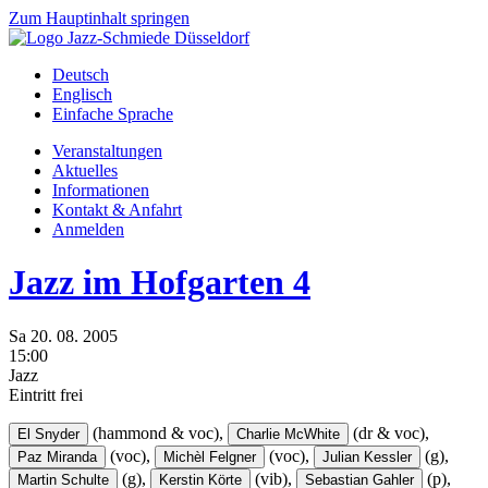
Zum Hauptinhalt springen
Deutsch
Englisch
Einfache Sprache
Veranstaltungen
Aktuelles
Informationen
Kontakt & Anfahrt
Anmelden
Jazz im Hofgarten 4
Sa
20.
08.
2005
15:00
Jazz
Eintritt frei
(hammond & voc),
(dr & voc),
El Snyder
Charlie McWhite
(voc),
(voc),
(g),
Paz Miranda
Michèl Felgner
Julian Kessler
(g),
(vib),
(p),
Martin Schulte
Kerstin Körte
Sebastian Gahler