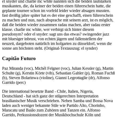
el snyder und charlie mc white nannten sich die beiden lautstarken
musikanten, die, da keiner der beiden einen führerschein hatte, die
geplante tournee schon im vorfeld leider wieder absagen mussten.
fast dreißig jahre später hat es der eine geschafft, einen führerschein
zu machen und nun, nach absprache mit seinem arzt, ist es möglich,
daß die beiden wieder zusammen radau machen, aber radau erster
klasse. charlie mc white, wer verbirgt sich hinter diesem
pseudonym? oder el snyder: sagt uns das etwas? swingender jazz
mit bluesiger inbrust, von echten jägern und fallenstellern der
neuzeit, dargeboten natürlich im hofgarten zu düsseldorf, wenn die
sonne am höchsten steht. (Original-Textauszug: el synder)
Capitão Futuro
Paz Miranda (voc), Michèl Felgner (voc), Julian Kessler (g), Martin
Schulte (g), Kerstin Körte (vib), Sebastian Gahler (p), Roman Fuchß
(b), Steven Bolarinwa (violine), Gianni Legrottaglie (dr), Alfonso
Garrido (perc)
Die international besetzte Band - Chile, Italien, Nigeria,
Deutschland - hat sich ganz der stilgerechten Interpretation
brasilianischer Musik verschrieben. Neben Samba und Bossa Nova
laden auch weniger bekannte Stile wie Partido Alto, Chorinho,
Maracatu und Baião zum Zuhören und Tanzen ein. Alfonso
Garrido, Perkussionsdozent der Musikhochschule Köln und