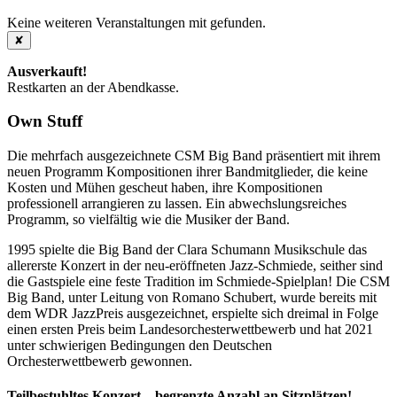
Keine weiteren Veranstaltungen mit
gefunden.
✘
Ausverkauft!
Restkarten an der Abendkasse.
Own Stuff
Die mehrfach ausgezeichnete CSM Big Band präsentiert mit ihrem
neuen Programm Kompositionen ihrer Bandmitglieder, die keine
Kosten und Mühen gescheut haben, ihre Kompositionen
professionell arrangieren zu lassen. Ein abwechslungsreiches
Programm, so vielfältig wie die Musiker der Band.
1995 spielte die Big Band der Clara Schumann Musikschule das
allererste Konzert in der neu-eröffneten Jazz-Schmiede, seither sind
die Gastspiele eine feste Tradition im Schmiede-Spielplan! Die CSM
Big Band, unter Leitung von Romano Schubert, wurde bereits mit
dem WDR JazzPreis ausgezeichnet, erspielte sich dreimal in Folge
einen ersten Preis beim Landesorchesterwettbewerb und hat 2021
unter schwierigen Bedingungen den Deutschen
Orchesterwettbewerb gewonnen.
Teilbestuhltes Konzert – begrenzte Anzahl an Sitzplätzen!