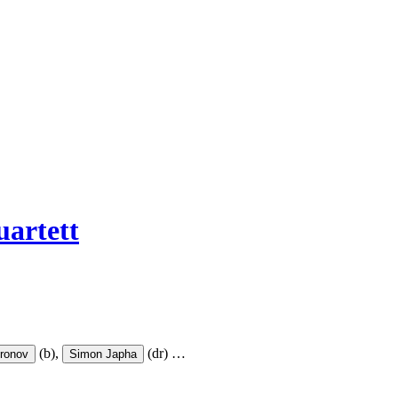
artett
(b),
(dr)
…
ronov
Simon Japha