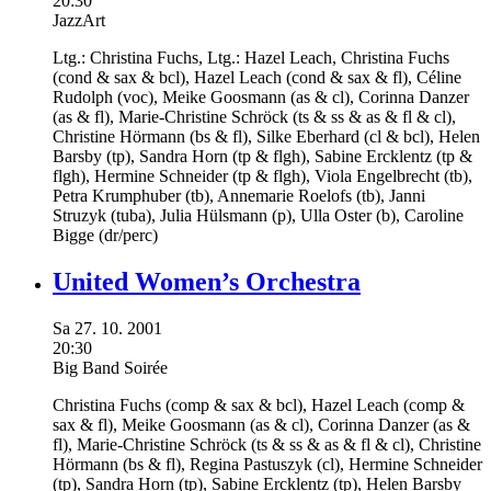
20:30
JazzArt
Ltg.:
Christina Fuchs,
Ltg.:
Hazel Leach,
Christina Fuchs
(cond & sax & bcl),
Hazel Leach
(cond & sax & fl),
Céline
Rudolph
(voc),
Meike Goosmann
(as & cl),
Corinna Danzer
(as & fl),
Marie-Christine Schröck
(ts & ss & as & fl & cl),
Christine Hörmann
(bs & fl),
Silke Eberhard
(cl & bcl),
Helen
Barsby
(tp),
Sandra Horn
(tp & flgh),
Sabine Ercklentz
(tp &
flgh),
Hermine Schneider
(tp & flgh),
Viola Engelbrecht
(tb),
Petra Krumphuber
(tb),
Annemarie Roelofs
(tb),
Janni
Struzyk
(tuba),
Julia Hülsmann
(p),
Ulla Oster
(b),
Caroline
Bigge
(dr/perc)
United Women’s Orchestra
Sa
27.
10.
2001
20:30
Big Band Soirée
Christina Fuchs
(comp & sax & bcl),
Hazel Leach
(comp &
sax & fl),
Meike Goosmann
(as & cl),
Corinna Danzer
(as &
fl),
Marie-Christine Schröck
(ts & ss & as & fl & cl),
Christine
Hörmann
(bs & fl),
Regina Pastuszyk
(cl),
Hermine Schneider
(tp),
Sandra Horn
(tp),
Sabine Ercklentz
(tp),
Helen Barsby