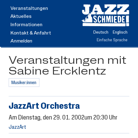
Zum
Veranstaltungen
Hauptinhalt
Aktuelles
springen
Informationen
Deutsch
Englisch
Kontakt & Anfahrt
Einfache Sprache
Anmelden
Veranstaltungen mit
Sabine Ercklentz
Musiker:innen
JazzArt Orchestra
Am
Dienstag
, den
29.
01.
2002
um 20:30 Uhr
JazzArt