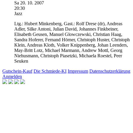
Sa
20.
10.
2007
20:30
Jazz
Ltg.:
Hubert Minkenberg,
Gast.:
Rolf Drese
(dr),
Andreas
Adler,
Silke Antoni,
Julian David,
Johannes Finkbeiner,
Elisabeth Geusen,
Manuel Glowczewski,
Christian Haag,
Sandra Hoferer,
Fernand Hörner,
Christoph Huster,
Christoph
Klein,
Andreas Kloth,
Volker Knippenberg,
Johan Leenders,
May-Britt Lotz,
Michael Marmann,
Andrew Mottl,
Georg
Niehusmann,
Christoph Piasetzki,
Michaela Roestel,
Peer
Seuken
Gutschein-Kauf
Die Schmiede-KI
Impressum
Datenschutzerklärung
Anmelden