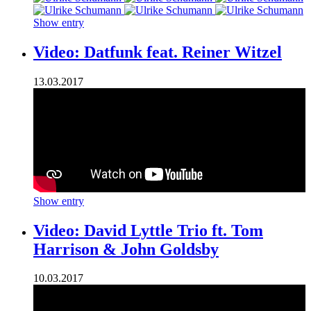
Show entry
Video: Datfunk feat. Reiner Witzel
13.03.2017
Show entry
Video: David Lyttle Trio ft. Tom
Harrison & John Goldsby
10.03.2017