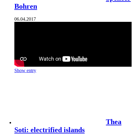
Bohren
06.04.2017
Show entry
Thea
Soti: electrified islands