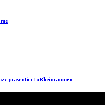
ume
azz präsentiert »Rheinräume«