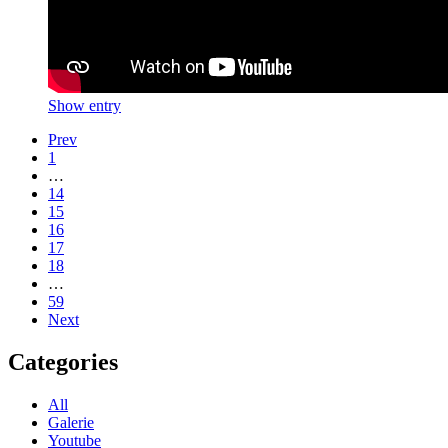
Show entry
Prev
1
…
14
15
16
17
18
…
59
Next
Categories
All
Galerie
Youtube