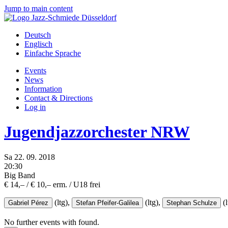
Jump to main content
Deutsch
Englisch
Einfache Sprache
Events
News
Information
Contact & Directions
Log in
Jugendjazzorchester NRW
Sa
22.
09.
2018
20:30
Big Band
€ 14,– / € 10,– erm. / U18 frei
(ltg),
(ltg),
(l
Gabriel Pérez
Stefan Pfeifer-Galilea
Stephan Schulze
No further events with
found.