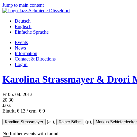
Jump to main content
Deutsch
Englisch
Einfache Sprache
Events
News
Information
Contact & Directions
Log in
Karolina Strassmayer & Dror
Fr
05.
04.
2013
20:30
Jazz
Eintritt € 13 / erm. € 9
(as),
(p),
Karolina Strassmayer
Rainer Böhm
Markus Schieferdecker
No further events with
found.