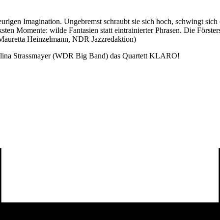
r feurigen Imagination. Ungebremst schraubt sie sich hoch, schwingt s
sten Momente: wilde Fantasien statt eintrainierter Phrasen. Die Försters
(Mauretta Heinzelmann, NDR Jazzredaktion)
lina Strassmayer (WDR Big Band) das Quartett KLARO!