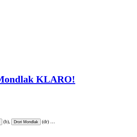
i Mondlak KLARO!
(b),
(dr)
…
Drori Mondlak