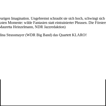
r feurigen Imagination. Ungebremst schraubt sie sich hoch, schwingt s
sten Momente: wilde Fantasien statt eintrainierter Phrasen. Die Försters
(Mauretta Heinzelmann, NDR Jazzredaktion)
lina Strassmayer (WDR Big Band) das Quartett KLARO!