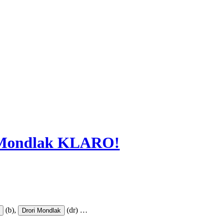
i Mondlak KLARO!
(b),
(dr)
…
Drori Mondlak