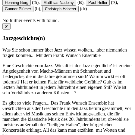
(tb),
(ts),
(ts),
Henning Berg
Matthias Nadolny
Paul Heller
(b),
(dr)
…
Gunnar Plümer
Christoph Haberer
No further events with
found.
✘
Jazzgeschichte(n)
Was Sie schon immer über Jazz wissen wollten,...aber niemanden
fragen konnten... Mit dem Frank Wunsch Ensemble
Eine Geschichte vom Jazz: Wie alt ist der Jazz eigentlich? Ist er eine
Angelegenheit von Macho-Männern mit Schnurrbart und
Lederjacke, die in die Jahre gekommen sind? Warum wirkt er oft
todernst? Hat er keinen Platz für weibliche Gefühle? Gab es im
letzten Jahrhundert in jedem Jahrzehnt einen eigenen Stil? Wie ist
sein Verhältnis zu anderen Künsten....?
Es gibt so viele Fragen... Das Frank Wunsch Ensemble hat
Geschichten aus der Geschichte um den Jazz herum gesammelt, vor
allem aber viel Musik aus seinen Entwicklungsstadien, die für
manchen die klassische Musik des 20. Jahrhunderts ist, obwohl sie
meistens außerhalb der "heiligen Hallen", der bürgerlichen
Konzertsäle erklingt. All das kann man erzählen, mit Worten und