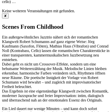
cello)
…
Keine weiteren Veranstaltungen mit
gefunden.
✘
Scenes From Childhood
Ein außergewöhnliches Jazztrio nähert sich der romantischen
Klangwelt Robert Schumanns auf ganz eigene Weise: Jörg
Kaufmann (Saxofon, Flöten), Mathias Haus (Vibrafon) und Conrad
Noll (Kontrabass, Cello) lassen die romantischen Charakterstücke in
einer transparenten, kammermusikalischen Jazzbesetzung neu
entstehen.
Dabei geht es nicht um Crossover-Effekte, sondern um eine
behutsame Weitererzählung der Musik. Melodische Linien bleiben
erkennbar, harmonische Farben verändern sich, Rhythmen öffnen
neue Räume. Die poetische Innigkeit der Vorlage von Robert
Schumann wird bewahrt – und zugleich mit improvisatorischer
Freiheit beleuchtet.
Das Ergebnis ist eine eigenständige Klangwelt zwischen Romantik,
moderner Jazzsprache und freier Improvisation: intim, dialogisch
und überraschend nah an der emotionalen Essenz des Originals.
Ein Lied dauert nur wenige Minuten – und kann doch sofort