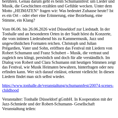
berühren. Genau darum geht es beim Schumannfest: um Lieder und
Musik, die Geschichten erzählen und Gefühle wecken. Unter dem
Motto „HEIMATEN“ fragen wir: Was bedeutet Zuhause heute? Ist
es ein Ort – oder eher eine Erinnerung, eine Beziehung, eine
Stimme, ein Klang?
Vom 06.06. bis 26.06.2026 wird Düsseldorf zur Liedstadt. In der
Tonhalle und an besonderen Orten in der Stadt hörst du Konzerte,
die vom intimen Liederabend bis zu Kammermusik, Jazz und
ungewöhnlichen Formaten reichen. Christoph und Julian
Prégardien, Vater und Sohn, eröffnen das Festival mit Liedern von
Robert Schumann und Franz Schubert – Musik, die vertraut und
zugleich neu klingt, persönlich und doch für alle verständlich. Im
Dialog von Robert und Clara Schumann mit heutigen Stimmen zeigt
das Festival, wie Musik Heimaten bewahren, hinterfragen oder neu
erfinden kann. Wer sich darauf einlässt, erkennt vielleicht: In diesen
Liedern findet man sich selbst wieder.
https://www.tonhalle.de/veranstaltung/schumannfest/20074-scenes-
childhood
Veranstalter: Tonhalle Düsseldorf gGmbH. In Kooperation mit der
Jazz-Schmiede und der Robert-Schumann- Gesellschaft
Veranstaltung teilen: