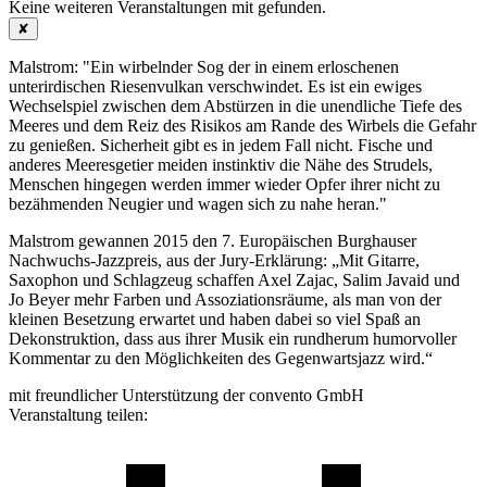
Keine weiteren Veranstaltungen mit
gefunden.
✘
Malstrom: "Ein wirbelnder Sog der in einem erloschenen
unterirdischen Riesenvulkan verschwindet. Es ist ein ewiges
Wechselspiel zwischen dem Abstürzen in die unendliche Tiefe des
Meeres und dem Reiz des Risikos am Rande des Wirbels die Gefahr
zu genießen. Sicherheit gibt es in jedem Fall nicht. Fische und
anderes Meeresgetier meiden instinktiv die Nähe des Strudels,
Menschen hingegen werden immer wieder Opfer ihrer nicht zu
bezähmenden Neugier und wagen sich zu nahe heran."
Malstrom gewannen 2015 den 7. Europäischen Burghauser
Nachwuchs-Jazzpreis, aus der Jury-Erklärung: „Mit Gitarre,
Saxophon und Schlagzeug schaffen Axel Zajac, Salim Javaid und
Jo Beyer mehr Farben und Assoziationsräume, als man von der
kleinen Besetzung erwartet und haben dabei so viel Spaß an
Dekonstruktion, dass aus ihrer Musik ein rundherum humorvoller
Kommentar zu den Möglichkeiten des Gegenwartsjazz wird.“
mit freundlicher Unterstützung der convento GmbH
Veranstaltung teilen: