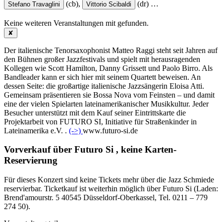
(cb),
(dr)
…
Stefano Travaglini
Vittorio Scibaldi
Keine weiteren Veranstaltungen mit
gefunden.
✘
Der italienische Tenorsaxophonist Matteo Raggi steht seit Jahren auf
den Bühnen großer Jazzfestivals und spielt mit herausragenden
Kollegen wie Scott Hamilton, Danny Grissett und Paolo Birro. Als
Bandleader kann er sich hier mit seinem Quartett beweisen. An
dessen Seite: die großartige italienische Jazzsängerin Eloisa Atti.
Gemeinsam präsentieren sie Bossa Nova vom Feinsten – und damit
eine der vielen Spielarten lateinamerikanischer Musikkultur. Jeder
Besucher unterstützt mit dem Kauf seiner Eintrittskarte die
Projektarbeit von FUTURO SI, Initiative für Straßenkinder in
Lateinamerika e.V. .
(->)
www.futuro-si.de
Vorverkauf über Futuro Si , keine Karten-
Reservierung
Für dieses Konzert sind keine Tickets mehr über die Jazz Schmiede
reservierbar. Ticketkauf ist weiterhin möglich über Futuro Si (Laden:
Brend'amourstr. 5 40545 Düsseldorf-Oberkassel, Tel. 0211 – 779
274 50).