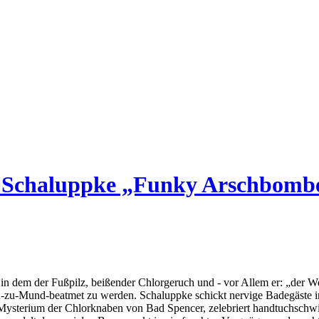
er Schaluppke „Funky Arschbomb
 in dem der Fußpilz, beißender Chlorgeruch und - vor Allem er: „der W
und-zu-Mund-beatmet zu werden. Schaluppke schickt nervige Badegäst
das Mysterium der Chlorknaben von Bad Spencer, zelebriert handtuchsc