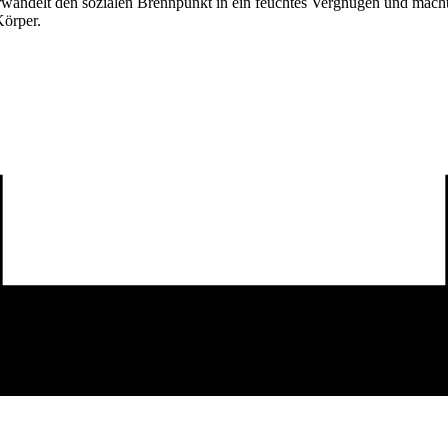
rwandelt den sozialen Brennpunkt in ein feuchtes Vergnügen und ma
Körper.