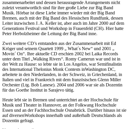
zusammenarbeitet und dessen herausragende Arrangements nicht
zuletzt verantwortlich sind für ihre große Liebe zur Big Band
Musik. Hörbar ist diese Liebe immer wieder mit der Big Band
Bremen, auch mit der Big Band des Hessischen Rundfunk, dessen
Leiter inzwischen J. A. Keller ist, aber auch im Jahre 2000 auf dem
Generations Festival und Workshop in Frauenfeld (CH). Hier hatte
Peter Herbolzheimer die Leitung der Big Band inne.
Zwei weitere CD’s entstanden aus der Zusammenarbeit mit Ed
Kröger und seinem Quartett 1999 „ What´s New“ und 2001 „
Movin´ On“. Ihre aktuelle CD erschien 2002 bei Laika Records
unter dem Titel „Walking Rivers“. Romy Camerun war und ist in
der Welt zu Hause: so lebte sie in Los Angelos, war Semifinalistin
des International Thelonius Monk Contests inWashington DC,
arbeitete in den Niederlanden, in der Schweiz, in Griechenland, in
Italien und viel in Frankreich mit dem französischen Glenn Miller
Orchester (Ltg. Bob Lanese). 2004 und 2006 war sie als Dozentin
für das Goethe Institut in Sarajevo tätig.
Heute lebt sie in Bremen und unterrichtet an der Hochschule für
Musik und Theater in Hannover, an der Folkwang Hochschule
Essen und an der Fachhochschule Osnabrück. Darüber hinaus ist sie
auf diversenWorkshops innerhalb und außerhalb Deutschlands als
Dozentin gefragt.