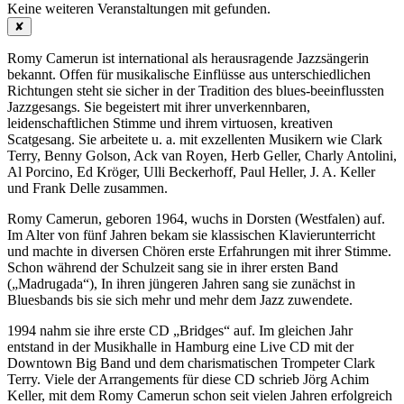
Keine weiteren Veranstaltungen mit
gefunden.
✘
Romy Camerun ist international als herausragende Jazzsängerin
bekannt. Offen für musikalische Einflüsse aus unterschiedlichen
Richtungen steht sie sicher in der Tradition des blues-beeinflussten
Jazzgesangs. Sie begeistert mit ihrer unverkennbaren,
leidenschaftlichen Stimme und ihrem virtuosen, kreativen
Scatgesang. Sie arbeitete u. a. mit exzellenten Musikern wie Clark
Terry, Benny Golson, Ack van Royen, Herb Geller, Charly Antolini,
Al Porcino, Ed Kröger, Ulli Beckerhoff, Paul Heller, J. A. Keller
und Frank Delle zusammen.
Romy Camerun, geboren 1964, wuchs in Dorsten (Westfalen) auf.
Im Alter von fünf Jahren bekam sie klassischen Klavierunterricht
und machte in diversen Chören erste Erfahrungen mit ihrer Stimme.
Schon während der Schulzeit sang sie in ihrer ersten Band
(„Madrugada“), In ihren jüngeren Jahren sang sie zunächst in
Bluesbands bis sie sich mehr und mehr dem Jazz zuwendete.
1994 nahm sie ihre erste CD „Bridges“ auf. Im gleichen Jahr
entstand in der Musikhalle in Hamburg eine Live CD mit der
Downtown Big Band und dem charismatischen Trompeter Clark
Terry. Viele der Arrangements für diese CD schrieb Jörg Achim
Keller, mit dem Romy Camerun schon seit vielen Jahren erfolgreich