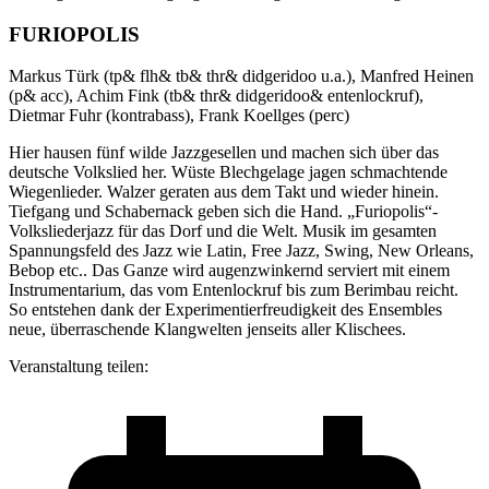
FURIOPOLIS
Markus Türk (tp& flh& tb& thr& didgeridoo u.a.), Manfred Heinen
(p& acc), Achim Fink (tb& thr& didgeridoo& entenlockruf),
Dietmar Fuhr (kontrabass), Frank Koellges (perc)
Hier hausen fünf wilde Jazzgesellen und machen sich über das
deutsche Volkslied her. Wüste Blechgelage jagen schmachtende
Wiegenlieder. Walzer geraten aus dem Takt und wieder hinein.
Tiefgang und Schabernack geben sich die Hand. „Furiopolis“-
Volksliederjazz für das Dorf und die Welt. Musik im gesamten
Spannungsfeld des Jazz wie Latin, Free Jazz, Swing, New Orleans,
Bebop etc.. Das Ganze wird augenzwinkernd serviert mit einem
Instrumentarium, das vom Entenlockruf bis zum Berimbau reicht.
So entstehen dank der Experimentierfreudigkeit des Ensembles
neue, überraschende Klangwelten jenseits aller Klischees.
Veranstaltung teilen: