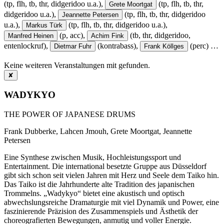
(tp, flh, tb, thr, didgeridoo u.a.),
(tp, flh, tb, thr,
Grete Moortgat
didgeridoo u.a.),
(tp, flh, tb, thr, didgeridoo
Jeannette Petersen
u.a.),
(tp, flh, tb, thr, didgeridoo u.a.),
Markus Türk
(p, acc),
(tb, thr, didgeridoo,
Manfred Heinen
Achim Fink
entenlockruf),
(kontrabass),
(perc)
…
Dietmar Fuhr
Frank Köllges
Keine weiteren Veranstaltungen mit
gefunden.
✘
WADYKYO
THE POWER OF JAPANESE DRUMS
Frank Dubberke, Lahcen Jmouh, Grete Moortgat, Jeannette
Petersen
Eine Synthese zwischen Musik, Hochleistungssport und
Entertainment. Die international besetzte Gruppe aus Düsseldorf
gibt sich schon seit vielen Jahren mit Herz und Seele dem Taiko hin.
Das Taiko ist die Jahrhunderte alte Tradition des japanischen
Trommelns. „Wadykyo“ bietet eine akustisch und optisch
abwechslungsreiche Dramaturgie mit viel Dynamik und Power, eine
faszinierende Präzision des Zusammenspiels und Ästhetik der
choreografierten Bewegungen, anmutig und voller Energie.