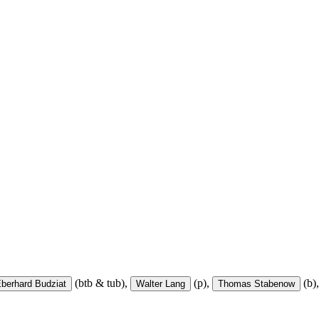
(btb & tub),
(p),
(b),
berhard Budziat
Walter Lang
Thomas Stabenow