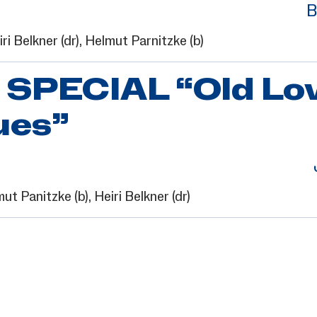
B
iri Belkner
(dr),
Helmut Parnitzke
(b)
 SPECIAL “Old Lo
ues”
mut Panitzke
(b),
Heiri Belkner
(dr)