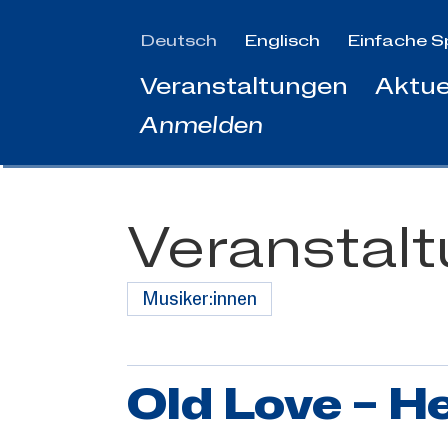
Zum
Hauptinhalt
Deutsch
Englisch
Einfache S
springen
Veranstaltungen
Aktue
Anmelden
Veranstal
Musiker:innen
Old Love – H