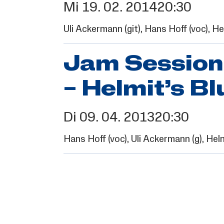
Mi
19.
02.
2014
20:30
Uli Ackermann
(git),
Hans Hoff
(voc),
He
Jam Session
– Helmit’s Bl
Di
09.
04.
2013
20:30
Hans Hoff
(voc),
Uli Ackermann
(g),
Hel