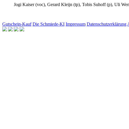
Jogi Kaiser
(voc),
Gerard Kleijn
(tp),
Tobis Suhoff
(p),
Uli Wen
Gutschein-Kauf
Die Schmiede-KI
Impressum
Datenschutzerklärung