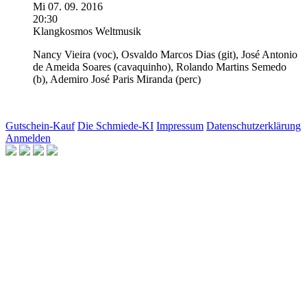
Mi
07.
09.
2016
20:30
Klangkosmos Weltmusik
Nancy Vieira
(voc),
Osvaldo Marcos Dias
(git),
José Antonio
de Ameida Soares
(cavaquinho),
Rolando Martins Semedo
(b),
Ademiro José Paris Miranda
(perc)
Gutschein-Kauf
Die Schmiede-KI
Impressum
Datenschutzerklärung
Anmelden