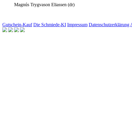
Magnús Trygvason Eliassen
(dr)
Gutschein-Kauf
Die Schmiede-KI
Impressum
Datenschutzerklärung