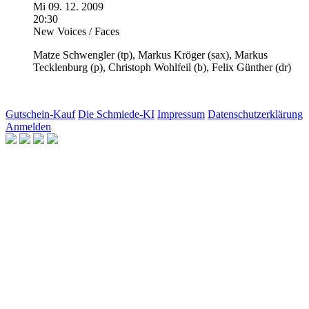
Mi
09.
12.
2009
20:30
New Voices / Faces
Matze Schwengler
(tp),
Markus Kröger
(sax),
Markus
Tecklenburg
(p),
Christoph Wohlfeil
(b),
Felix Günther
(dr)
Gutschein-Kauf
Die Schmiede-KI
Impressum
Datenschutzerklärung
Anmelden