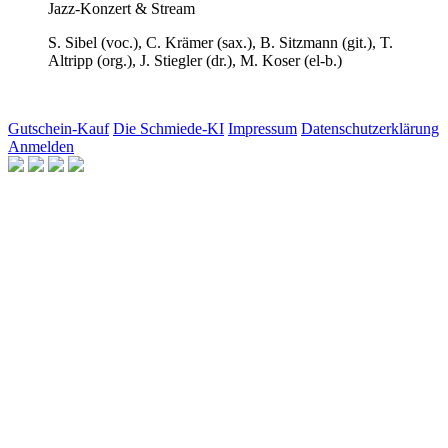
Jazz-Konzert & Stream
S. Sibel
(voc.),
C. Krämer
(sax.),
B. Sitzmann
(git.),
T.
Altripp
(org.),
J. Stiegler
(dr.),
M. Koser
(el-b.)
Gutschein-Kauf
Die Schmiede-KI
Impressum
Datenschutzerklärung
Anmelden