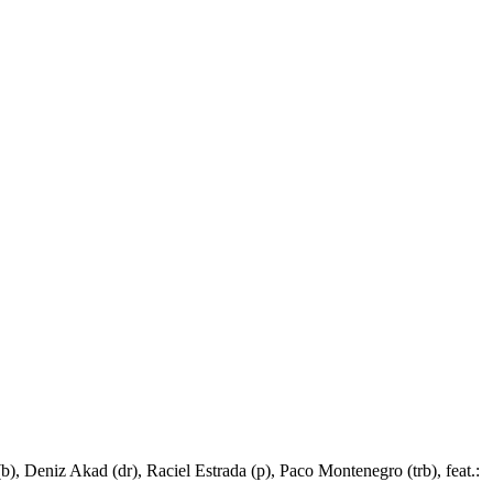
b),
Deniz Akad
(dr),
Raciel Estrada
(p),
Paco Montenegro
(trb),
feat.: