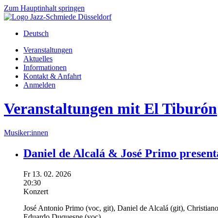
Zum Hauptinhalt springen
Deutsch
Veranstaltungen
Aktuelles
Informationen
Kontakt & Anfahrt
Anmelden
Veranstaltungen mit El Tiburón
Musiker:innen
Daniel de Alcalá & José Primo presen
Fr
13.
02.
2026
20:30
Konzert
José Antonio Primo
(voc, git),
Daniel de Alcalá
(git),
Christian
Eduardo Duquesne
(voc)