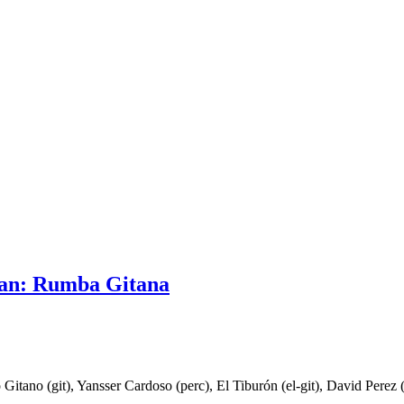
tan: Rumba Gitana
o Gitano
(git),
Yansser Cardoso
(perc),
El Tiburón
(el-git),
David Perez
(