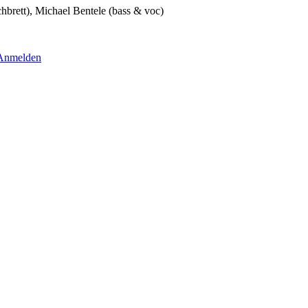
brett),
Michael Bentele
(bass & voc)
Anmelden