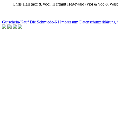
Chris Hall
(acc & voc),
Hartmut Hegewald
(viol & voc & Wasch
Gutschein-Kauf
Die Schmiede-KI
Impressum
Datenschutzerklärung