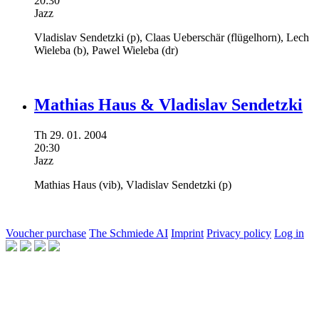
20:30
Jazz
Vladislav Sendetzki
(p),
Claas Ueberschär
(flügelhorn),
Lech
Wieleba
(b),
Pawel Wieleba
(dr)
Mathias Haus & Vladislav Sendetzki
Th
29.
01.
2004
20:30
Jazz
Mathias Haus
(vib),
Vladislav Sendetzki
(p)
Voucher purchase
The Schmiede AI
Imprint
Privacy policy
Log in