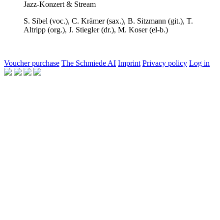
Jazz-Konzert & Stream
S. Sibel
(voc.),
C. Krämer
(sax.),
B. Sitzmann
(git.),
T.
Altripp
(org.),
J. Stiegler
(dr.),
M. Koser
(el-b.)
Voucher purchase
The Schmiede AI
Imprint
Privacy policy
Log in