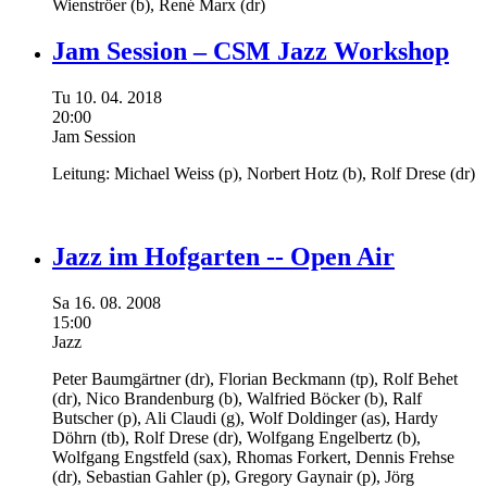
Wienströer
(b),
René Marx
(dr)
Jam Session – CSM Jazz Workshop
Tu
10.
04.
2018
20:00
Jam Session
Leitung:
Michael Weiss
(p),
Norbert Hotz
(b),
Rolf Drese
(dr)
Jazz im Hofgarten -- Open Air
Sa
16.
08.
2008
15:00
Jazz
Peter Baumgärtner
(dr),
Florian Beckmann
(tp),
Rolf Behet
(dr),
Nico Brandenburg
(b),
Walfried Böcker
(b),
Ralf
Butscher
(p),
Ali Claudi
(g),
Wolf Doldinger
(as),
Hardy
Döhrn
(tb),
Rolf Drese
(dr),
Wolfgang Engelbertz
(b),
Wolfgang Engstfeld
(sax),
Rhomas Forkert,
Dennis Frehse
(dr),
Sebastian Gahler
(p),
Gregory Gaynair
(p),
Jörg