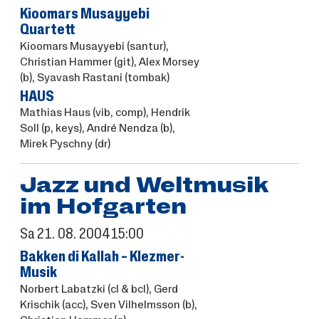
Kioomars Musayyebi
Quartett
Kioomars Musayyebi
(santur),
Christian Hammer
(git),
Alex Morsey
(b),
Syavash Rastani
(tombak)
HAUS
Mathias Haus
(vib, comp),
Hendrik
Soll
(p, keys),
André Nendza
(b),
Mirek Pyschny
(dr)
Jazz und Weltmusik
im Hofgarten
Sa
21.
08.
2004
15:00
Bakken di Kallah – Klezmer-
Musik
Norbert Labatzki
(cl & bcl),
Gerd
Krischik
(acc),
Sven Vilhelmsson
(b),