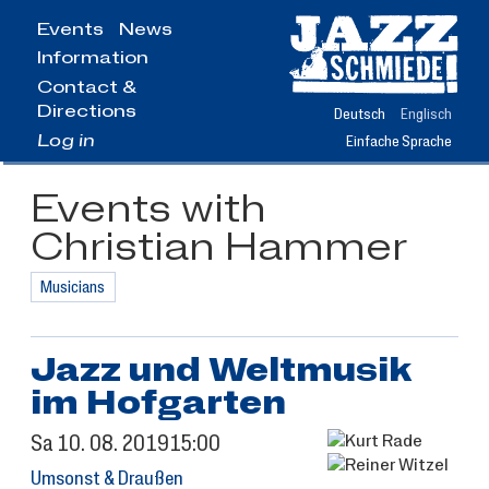
Jump
Events
News
to
Information
main
content
Contact &
Directions
Deutsch
Englisch
Log in
Einfache Sprache
Events with
Christian Hammer
Musicians
Jazz und Weltmusik
im Hofgarten
Sa
10.
08.
2019
15:00
Umsonst & Draußen