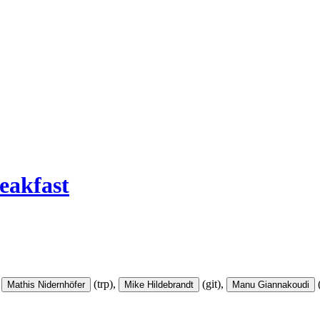
eakfast
(trp),
(git),
Mathis Nidernhöfer
Mike Hildebrandt
Manu Giannakoudi