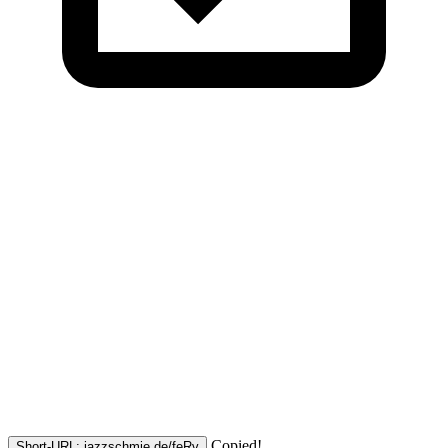
Copied!
Short-URL: jazzschmie.de/feRv