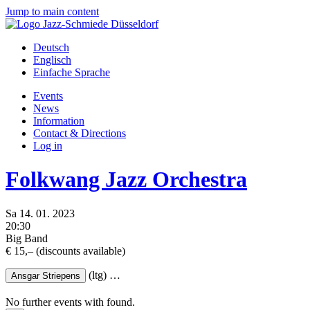
Jump to main content
Deutsch
Englisch
Einfache Sprache
Events
News
Information
Contact & Directions
Log in
Folkwang Jazz Orchestra
Sa
14.
01.
2023
20:30
Big Band
€ 15,– (discounts available)
(ltg)
…
Ansgar Striepens
No further events with
found.