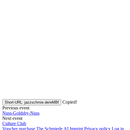
Copied!
Short-URL: jazzschmie.de/eMBf
Previous event
Nuss-Goldsby-Nuss
Next event
Culture Club
Voucher purchase
The Schmiede AI
Imprint
Privacy policy
Log in