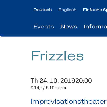
Jump
to
Deutsch
Englisch
Einfache S
main
content
Events
News
Informa
Frizzles
Th
24.
10.
2019
20:00
€ 14,– / € 10,– erm.
Improvisationstheater 