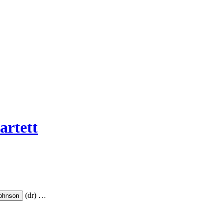
artett
(dr)
…
ohnson