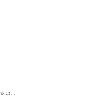
ib, dr)
…