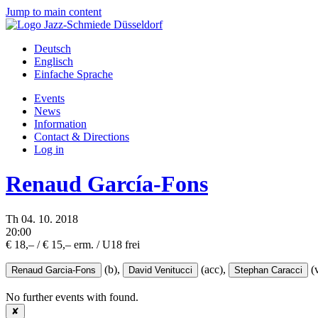
Jump to main content
Deutsch
Englisch
Einfache Sprache
Events
News
Information
Contact & Directions
Log in
Renaud García-Fons
Th
04.
10.
2018
20:00
€ 18,– / € 15,– erm. / U18 frei
(b),
(acc),
(v
Renaud Garcia-Fons
David Venitucci
Stephan Caracci
No further events with
found.
✘