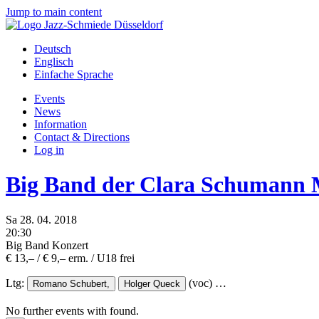
Jump to main content
Deutsch
Englisch
Einfache Sprache
Events
News
Information
Contact & Directions
Log in
Big Band der Clara Schumann 
Sa
28.
04.
2018
20:30
Big Band Konzert
€ 13,– / € 9,– erm. / U18 frei
Ltg:
(voc)
…
Romano Schubert,
Holger Queck
No further events with
found.