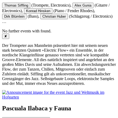
(Trompete, Electronics),
(Gitarre /
Thomas Siffling
Alex Gunia
Electronics),
(Piano / Fender Rhodes),
Konrad Hinsken
(Bass),
(Schlagzeug / Electronics)
Dirk Blümlein
Christian Huber
…
No further events with
found.
✘
Der Trompeter aus Mannheim präsentiert hier mit seinem neuen
stark besetzten Quintett »Electric Flow« ein Ensemble, in der
nordische Klangeinflüsse genauso vertreten sind wie kompatible
Groove-Elemente. All dies natürlich inspiriert und angelehnt an den
großen Miles Davis und seine Aufnahmen. Ein abwechslungs­reicher
Flow, der zum Tanzen, Chillen, Mitgrooven oder einfach zum
Zuhören einlädt. Siffling gilt als unkonventioneller, musikalischer
Grenzgänger des Jazz. Selbstgebaute Loops, elektronische Samples
und der Mut, immer etwas Neues auszuprobieren.
Pascuala Ilabaca y Fauna