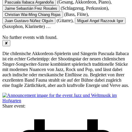
(Gesang, Akkordeon, Piano),
Pascuala Ilabaca Argandoña
(Schlagzeug, Perkussion),
Jaime Sebastián Frez Rosales
(Bass, Flöte),
Christian Wai-Ming Chiang Rojas
(Gitarre),
Juan Gustavo Núñez Olguín
Miguel Angel Razzouk Igor
(Saxophon, Klarinette)
…
No further events with
found.
✘
Die chilenische Akkordeon-Spielerin und Sängerin Pascuala Ilabaca
ist ein echter Geheimtipp: der Shootingstar der neuen chilenischen
Singer-Songwriter-Szene kombiniert spielerisch traditionelle Stücke
mit modernen Nuancen von Jazz, Rock und Pop, und lässt dabei
auch indische oder mexikanische Einflüsse zu. Begleitet von ihrer
exzellenten Band Fauna strahlt sie auf der Bühne dabei zugleich
eine fragile Zärtlichkeit, aber auch kraftvolle Energie und Verve aus.
Share event: