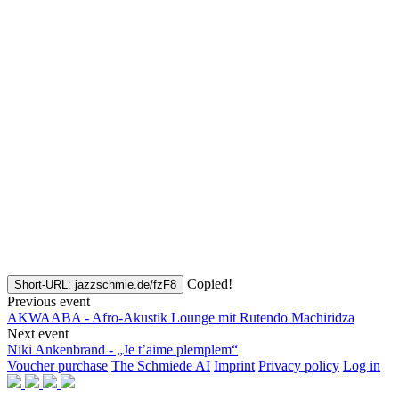
Copied!
Short-URL: jazzschmie.de/fzF8
Previous event
AKWAABA - Afro-Akustik Lounge mit Rutendo Machiridza
Next event
Niki Ankenbrand - „Je t’aime plemplem“
Voucher purchase
The Schmiede AI
Imprint
Privacy policy
Log in