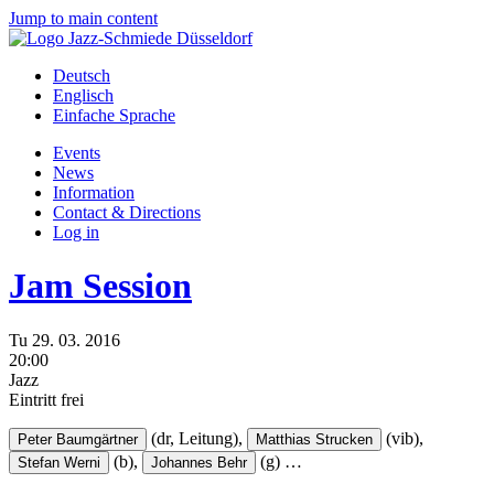
Jump to main content
Deutsch
Englisch
Einfache Sprache
Events
News
Information
Contact & Directions
Log in
Jam Session
Tu
29.
03.
2016
20:00
Jazz
Eintritt frei
(dr, Leitung),
(vib),
Peter Baumgärtner
Matthias Strucken
(b),
(g)
…
Stefan Werni
Johannes Behr