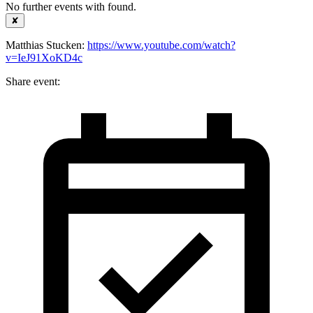
No further events with
found.
✘
Matthias Stucken:
https://www.youtube.com/watch?
v=IeJ91XoKD4c
Share event: