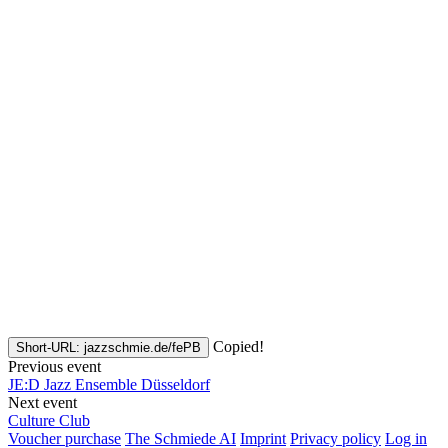
Copied!
Short-URL: jazzschmie.de/fePB
Previous event
JE:D Jazz Ensemble Düsseldorf
Next event
Culture Club
Voucher purchase
The Schmiede AI
Imprint
Privacy policy
Log in