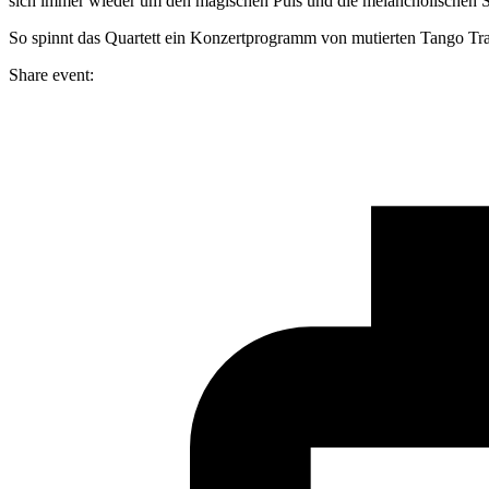
sich immer wieder um den magischen Puls und die melancholischen
So spinnt das Quartett ein Konzertprogramm von mutierten Tango Tra
Share event: