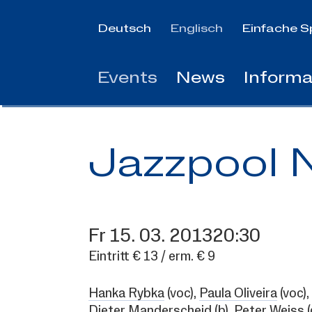
Jump
to
Deutsch
Englisch
Einfache S
main
content
Events
News
Informa
Jazzpool 
Fr
15.
03.
2013
20:30
Eintritt € 13 / erm. € 9
Hanka Rybka
(voc),
Paula Oliveira
(voc),
Dieter Manderscheid
(b),
Peter Weiss
(