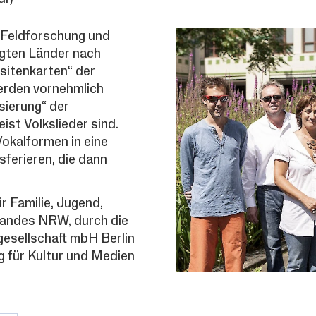
 Feldforschung und
ligten Länder nach
isitenkarten“ der
werden vornehmlich
isierung“ der
ist Volkslieder sind.
Vokalformen in eine
ferieren, die dann
r Familie, Jugend,
Landes NRW, durch die
gesellschaft mbH Berlin
g für Kultur und Medien