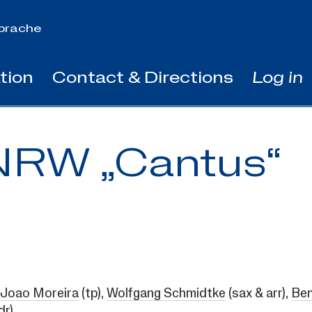
prache
tion
Contact & Directions
Log in
NRW „Cantus“
Joao Moreira
(tp),
Wolfgang Schmidtke
(sax & arr),
Ben
dr)