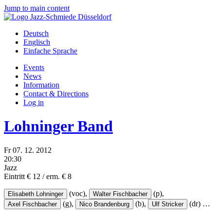
Jump to main content
Deutsch
Englisch
Einfache Sprache
Events
News
Information
Contact & Directions
Log in
Lohninger Band
Fr
07.
12.
2012
20:30
Jazz
Eintritt € 12 / erm. € 8
(voc),
(p),
Elisabeth Lohninger
Walter Fischbacher
(g),
(b),
(dr)
…
Axel Fischbacher
Nico Brandenburg
Ulf Stricker