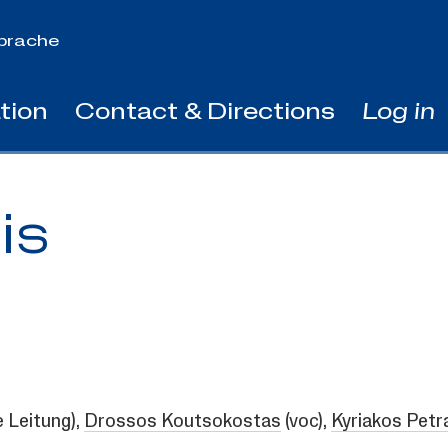
prache
tion
Contact & Directions
Log in
is
 Leitung),
Drossos Koutsokostas
(voc),
Kyriakos Petr