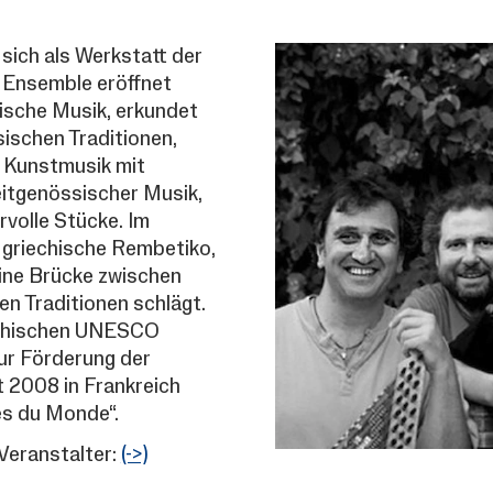
sich als Werkstatt der
 Ensemble eröffnet
hische Musik, erkundet
sischen Traditionen,
d Kunstmusik mit
eitgenössischer Musik,
rvolle Stücke. Im
 griechische Rembetiko,
 eine Brücke zwischen
en Traditionen schlägt.
echischen UNESCO
ur Förderung der
t 2008 in Frankreich
es du Monde“.
, Veranstalter:
(->)