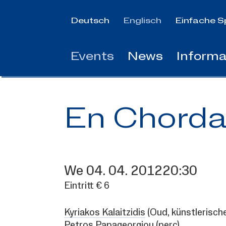
Jump
to
Deutsch
Englisch
Einfache S
main
content
Events
News
Informa
En Chorda
We
04.
04.
2012
20:30
Eintritt € 6
Kyriakos Kalaitzidis
(Oud, künstlerische
Petros Papageorgiou
(perc)