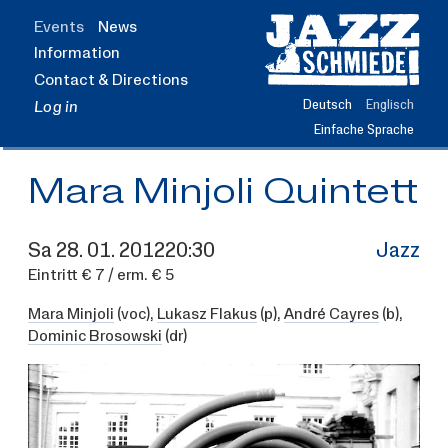
Jump
Events
News
to
Information
main
content
Contact & Directions
Deutsch
Englisch
Log in
Einfache Sprache
Mara Minjoli Quintett
Sa
28.
01.
2012
20:30
Jazz
Eintritt € 7 / erm. € 5
Mara Minjoli
(voc),
Lukasz Flakus
(p),
André Cayres
(b),
Dominic Brosowski
(dr)