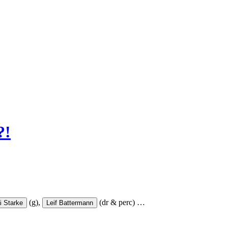
?!
(g),
(dr & perc)
…
i Starke
Leif Battermann