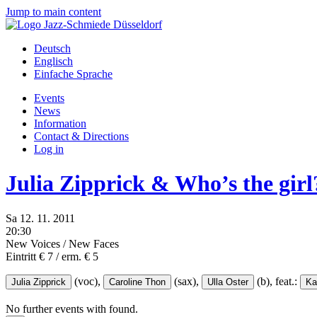
Jump to main content
Deutsch
Englisch
Einfache Sprache
Events
News
Information
Contact & Directions
Log in
Julia Zipprick & Who’s the girl
Sa
12.
11.
2011
20:30
New Voices / New Faces
Eintritt € 7 / erm. € 5
(voc),
(sax),
(b),
feat.:
Julia Zipprick
Caroline Thon
Ulla Oster
Ka
No further events with
found.