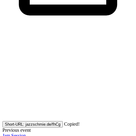
Copied!
Short-URL: jazzschmie.de/fhCg
Previous event
Jam Session