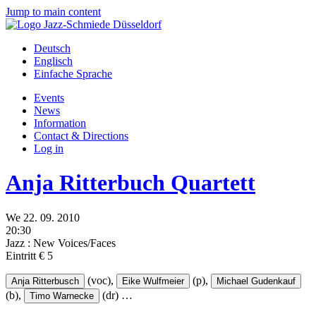
Jump to main content
Deutsch
Englisch
Einfache Sprache
Events
News
Information
Contact & Directions
Log in
Anja Ritterbuch Quartett
We
22.
09.
2010
20:30
Jazz : New Voices/Faces
Eintritt € 5
(voc),
(p),
Anja Ritterbusch
Eike Wulfmeier
Michael Gudenkauf
(b),
(dr)
…
Timo Warnecke