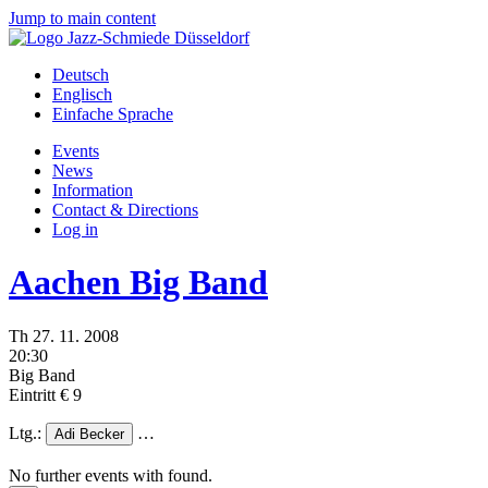
Jump to main content
Deutsch
Englisch
Einfache Sprache
Events
News
Information
Contact & Directions
Log in
Aachen Big Band
Th
27.
11.
2008
20:30
Big Band
Eintritt € 9
Ltg.:
…
Adi Becker
No further events with
found.