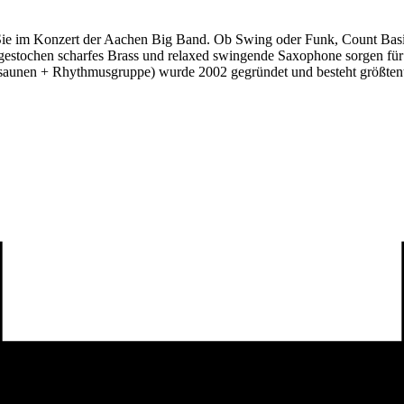
en Sie im Konzert der Aachen Big Band. Ob Swing oder Funk, Count Bas
e, gestochen scharfes Brass und relaxed swingende Saxophone sorgen f
saunen + Rhythmusgruppe) wurde 2002 gegründet und besteht größtente