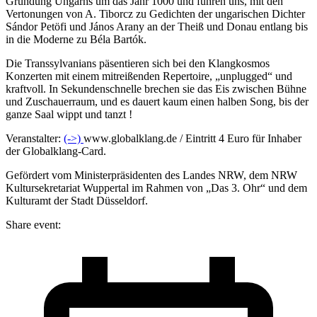
Gründung Ungarns um das Jahr 1000 und führen uns, mit den
Vertonungen von A. Tiborcz zu Gedichten der ungarischen Dichter
Sándor Petöfi und János Arany an der Theiß und Donau entlang bis
in die Moderne zu Béla Bartók.
Die Transsylvanians päsentieren sich bei den Klangkosmos
Konzerten mit einem mitreißenden Repertoire, „unplugged“ und
kraftvoll. In Sekundenschnelle brechen sie das Eis zwischen Bühne
und Zuschauerraum, und es dauert kaum einen halben Song, bis der
ganze Saal wippt und tanzt !
Veranstalter:
(->)
www.globalklang.de / Eintritt 4 Euro für Inhaber
der Globalklang-Card.
Gefördert vom Ministerpräsidenten des Landes NRW, dem NRW
Kultursekretariat Wuppertal im Rahmen von „Das 3. Ohr“ und dem
Kulturamt der Stadt Düsseldorf.
Share event: