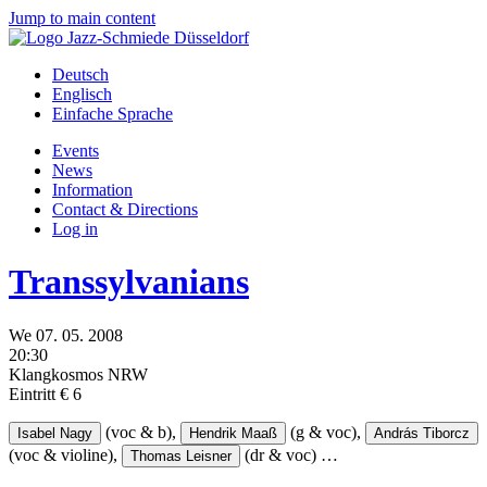
Jump to main content
Deutsch
Englisch
Einfache Sprache
Events
News
Information
Contact & Directions
Log in
Transsylvanians
We
07.
05.
2008
20:30
Klangkosmos NRW
Eintritt € 6
(voc & b),
(g & voc),
Isabel Nagy
Hendrik Maaß
András Tiborcz
(voc & violine),
(dr & voc)
…
Thomas Leisner