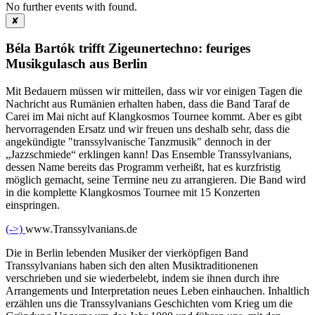
No further events with
found.
✘
Béla Bartók trifft Zigeunertechno: feuriges
Musikgulasch aus Berlin
Mit Bedauern müssen wir mitteilen, dass wir vor einigen Tagen die
Nachricht aus Rumänien erhalten haben, dass die Band Taraf de
Carei im Mai nicht auf Klangkosmos Tournee kommt. Aber es gibt
hervorragenden Ersatz und wir freuen uns deshalb sehr, dass die
angekündigte "transsylvanische Tanzmusik" dennoch in der
„Jazzschmiede“ erklingen kann! Das Ensemble Transsylvanians,
dessen Name bereits das Programm verheißt, hat es kurzfristig
möglich gemacht, seine Termine neu zu arrangieren. Die Band wird
in die komplette Klangkosmos Tournee mit 15 Konzerten
einspringen.
(->)
www.Transsylvanians.de
Die in Berlin lebenden Musiker der vierköpfigen Band
Transsylvanians haben sich den alten Musiktraditionenen
verschrieben und sie wiederbelebt, indem sie ihnen durch ihre
Arrangements und Interpretation neues Leben einhauchen. Inhaltlich
erzählen uns die Transsylvanians Geschichten vom Krieg um die